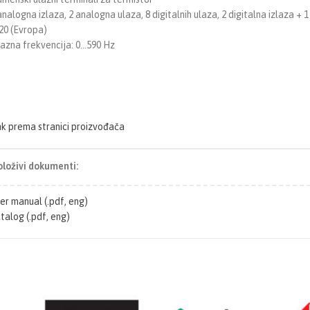
analogna izlaza, 2 analogna ulaza, 8 digitalnih ulaza, 2 digitalna izlaza + 1 
20 (Evropa)
lazna frekvencija: 0…590 Hz
nk prema stranici proizvođača
loživi dokumenti:
er manual (.pdf, eng)
talog (.pdf, eng)