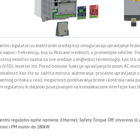
entni regulatori su elektronski uređaji koji omogućavaju upravljanje brzi
i napon i frekvenciju, koji su fiksirane vrednosti, u promenljive veličine. 
Postoji mnoštvo naziva za ove uređaje u engleskoj terminologiji, kao što 
s (VFD), Inverter itd. Pored osnovne funkcije upravljanja brzinom AC motor
ionalnosti kao što su: zaštita motora, alarmiranje, procesno upravljanje u
antnog pritiska u cevi), mogućnosti podešavanja brzine i kontrola rada pu
 regulatoru ili daljinski povezivanjem na komunikacione interfejse ka
entni regulator opšte namene, Ethernet, Safety Torque Off, otvorena ili 
roni i PM motor do 180kW