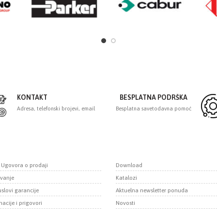
KONTAKT
BESPLATNA PODRŠKA
Adresa, telefonski brojevi, email
Besplatna savetodavna pomoć
i Ugovora o prodaji
Download
vanje
Katalozi
uslovi garancije
Aktuelna newsletter ponuda
acije i prigovori
Novosti