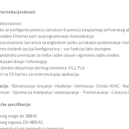
teristike/prednosti:
dnostavnost
ko se konfiguriše pomoću tastature ili pomoću besplatnog softverskog a
rađeni Ethernet port za programiranje i komunikaciju
sna intuitivna tastatura na engleskom jeziku za lokalno podešavanje i ko
ma složenih opcija/konfiguratora – sve funkcije lako dostupne
andardno premazan za teške radne uslove i agresivnu radnu sredinu
kazani dizajn i tehnologija
zbedno isključenje obrtnog momenta: SIL2, PLd
ot za SD karticu za rezervnu kopiju aplikacija
acije:
• Klimatizacija• Grejanje • Hlađenje • Ventilacija • Ostalo HVAC • N
esori • Oprema za štampanje i obeležavanje • Premotavanje • Celuloza i p
čke specifikacije:
seg snage do 180kW
seg napona 230-480VAC
menski ulazni terminali za termistor