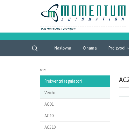
Naslovna
O nama
Proizvodi
AC20
AC
Frekventni regulatori
Veichi
AC01
AC10
AC310