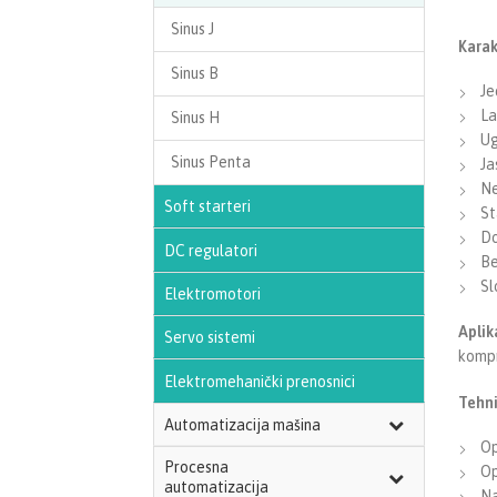
Sinus J
Karak
Sinus B
Je
La
Sinus H
Ug
Sinus Penta
Ja
Ne
Soft starteri
St
Do
DC regulatori
Be
Sl
Elektromotori
Aplik
Servo sistemi
kompr
Elektromehanički prenosnici
Tehni
Automatizacija mašina
Op
Procesna
Op
automatizacija
Na