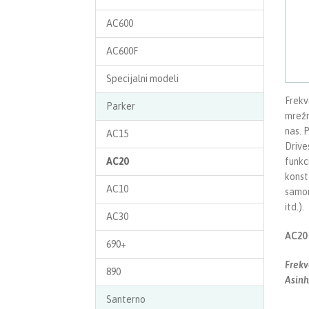
AC600
AC600F
Specijalni modeli
Frekv
Parker
mrežn
nas. 
AC15
Drive
funkc
AC20
konst
AC10
samom
itd.).
AC30
AC20
690+
Frekv
890
Asinh
Santerno