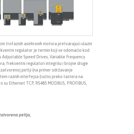
nom trofaznih asinhronih motora pretvarajući ulazni
Frekventni regulator je termin koji se odomaćio kod
su Adjustable Speed Drives, Variable Frequency
a, frekventni regulatori integrišu i brojne druge
 zatvorenoj petlji (na primer održavanje
tem raznih interfejsa (ručno preko tastera na
o što su Ethernet TCP, RS485 MODBUS, PROFIBUS,
zatvorena petlja,