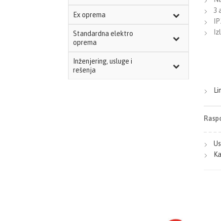
3 
Ex oprema
IP
Iz
Standardna elektro
oprema
Inženjering, usluge i
rešenja
Li
Raspo
Us
Ka