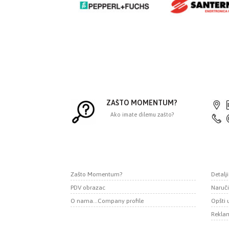
ZAŠTO MOMENTUM?
Ako imate dilemu zašto?
Zašto Momentum?
Detalj
PDV obrazac
Naruči
O nama...Company profile
Opšti 
Reklam