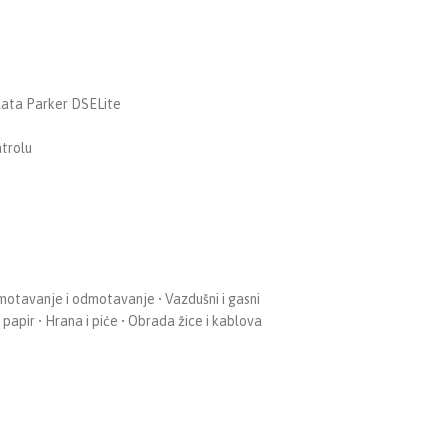
lata Parker DSELite
ntrolu
amotavanje i odmotavanje • Vazdušni i gasni
apir • Hrana i piće • Obrada žice i kablova