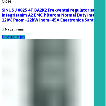
Close
SINUS J 0025 4T BA2K2 Frekventni regulator sa
integrisanim A2 EMC filterom Normal Duty Imax
120% Pnom=22kW Inom=45A Enertronica Santerno
Na zalihama
Pročitajte još