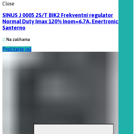
Close
SINUS J 0005 2S/T BIK2 Frekventni regulator
Normal Duty Imax 120% Inom=6,7A, Enertronica
Santerno
Na zalihama
Pročitajte još