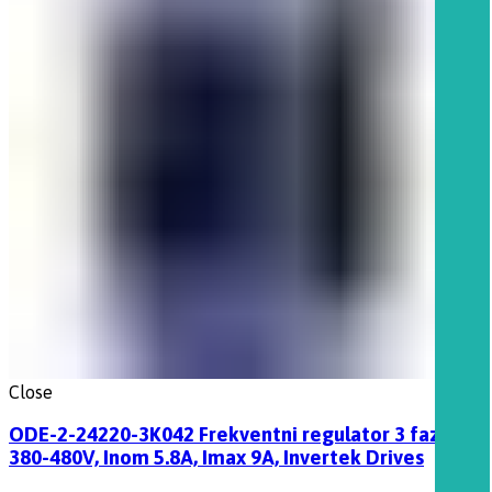
Close
ODE-2-24220-3K042 Frekventni regulator 3 fazni
380-480V, Inom 5.8A, Imax 9A, Invertek Drives