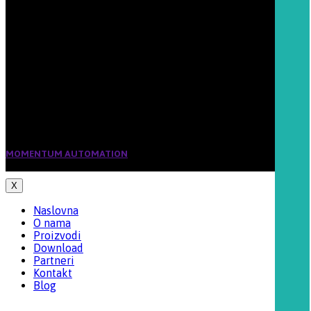
office@momentum-automation.com
Šifra delatnosti:
7022
Matični broj:
20032774
PIB 103868041
Tekući račun:
160-202549-37
Banca Intesa
MOMENTUM AUTOMATION
2019 CREATED BY BIRKOFF. PREMIUM E-
COMMERCE SOLUTIONS.
X
Naslovna
O nama
Proizvodi
Download
Partneri
Kontakt
Blog