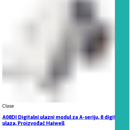
Close
A08DI Digitalni ulazni modul za A-seriju, 8 digitalnih
ulaza, Proizvođač Haiwell