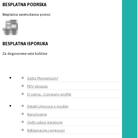
BESPLATNA PODRŠKA
Besplatna savetodavna pomoć
BESPLATNA ISPORUKA
Za dogovorene veće količine
Zašto Momentum?
PDV obrazac
O nama...Company profile
Detalji Ugovora o prodaji
Naručivanje
Opšti uslovi garancije
Reklamacije i prigovori