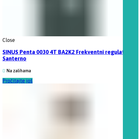
Close
SINUS Penta 0030 4T BA2K2 Frekventni regulator,
Santerno
Na zalihama
Pročitajte još