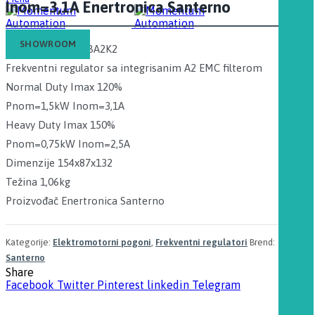
Inom=3,1A Enertronica Santerno
SHOWROOM
SINUS J 0002 4T BA2K2
Frekventni regulator sa integrisanim A2 EMC filterom
Normal Duty Imax 120%
Pnom=1,5kW Inom=3,1A
Heavy Duty Imax 150%
Pnom=0,75kW Inom=2,5A
Dimenzije 154x87x132
Težina 1,06kg
Proizvođač Enertronica Santerno
Kategorije:
Elektromotorni pogoni
,
Frekventni regulatori
Brend:
Santerno
Share
Facebook
Twitter
Pinterest
linkedin
Telegram