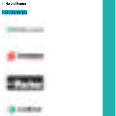
Na zalihama
Pročitajte još