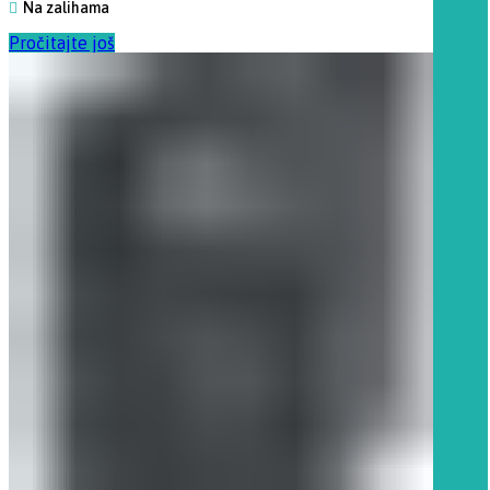
Na zalihama
Pročitajte još