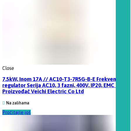
Close
7.5kW, Inom 17A // AC10-T3-7R5G-B-E Frekventni
regulator Serija AC10, 3 fazni, 400V, IP20, EMC filter
Proizvođač Veichi Electric Co Ltd
Na zalihama
Pročitajte još