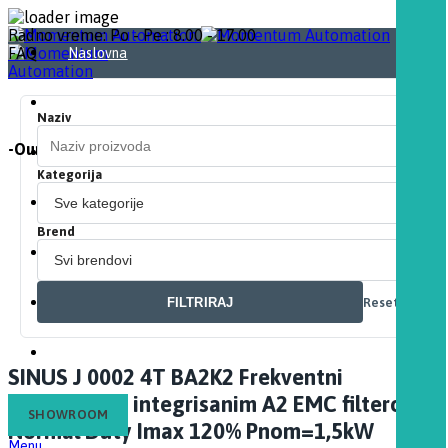
Radno vreme: Po - Pe : 8.00 - 17.00
FAQ
Naslovna
O nama
Naziv
-Our Automation. Your Momentum-
Proizvodi
Kategorija
Download
Brend
Partneri
FILTRIRAJ
Resetuj
Kontakt
Blog
SINUS J 0002 4T BA2K2 Frekventni
regulator sa integrisanim A2 EMC filterom
SHOWROOM
Normal Duty Imax 120% Pnom=1,5kW
Menu