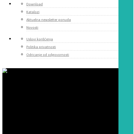
Download
Katalozi
Aktuelna newsletter ponuda
Novosti
Uslovi korišćenja
Politika privatnosti
Odricanje od odgovornosti
Momentum d.o.o.
Fruškogorska 55
22000 Sremska Mitrovica, Srbija
Telefoni:
+381 22 625 010
+381 62 252 818
+381 65 2622 066
Email: