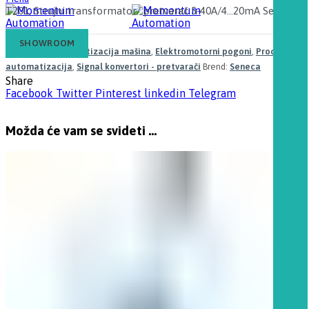
T201, Strujni transformator/ pretvarač 5-40A/4…20mA Seneca
SHOWROOM
Kategorije:
Automatizacija mašina
,
Elektromotorni pogoni
,
Procesna
automatizacija
,
Signal konvertori - pretvarači
Brend:
Seneca
Share
Facebook
Twitter
Pinterest
linkedin
Telegram
Možda će vam se svideti …