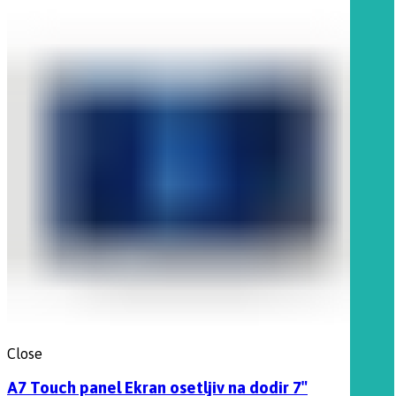
Close
A7 Touch panel Ekran osetljiv na dodir 7″