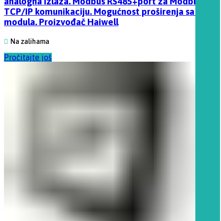
analogna izlaza. Modbus RS485+port za Modbus
TCP/IP komunikaciju. Mogućnost proširenja sa 15
modula. Proizvođač Haiwell
Na zalihama
Pročitajte još