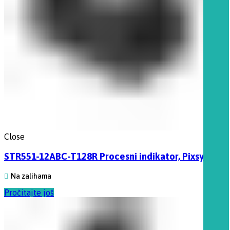
Close
STR551-12ABC-T128R Procesni indikator, Pixsys
Na zalihama
Pročitajte još