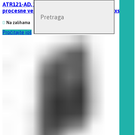
ATR121-AD, 1 AI-2 RL-SSR-12/24V Kontroler
procesne veličine i termoregulator 32×74, Pixsys
Na zalihama
Pročitajte još