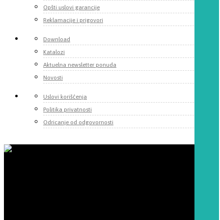
Opšti uslovi garancije
Reklamacije i prigovori
Download
Katalozi
Aktuelna newsletter ponuda
Novosti
Uslovi korišćenja
Politika privatnosti
Odricanje od odgovornosti
Momentum d.o.o.
Fruškogorska 55
22000 Sremska Mitrovica, Srbija
Telefoni:
+381 22 625 010