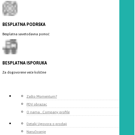
BESPLATNA PODRŠKA
Besplatna savetodavna pomoć
BESPLATNA ISPORUKA
Za dogovorene veće količine
Zašto Momentum?
PDV obrazac
O nama...Company profile
Detalji Ugovora o prodaji
Naručivanje