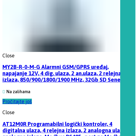
Close
MY2B-R-0-M-G Alarmni GSM/GPRS uređaj,
napajanje 12V, 4 dig. ulaza, 2 an.ulaza, 2 relejna
izlaza, 850/900/1800/1900 MHz, 32Gb SD Seneca
Na zalihama
Pročitajte još
Close
AT12M0R Programabilni logički kontroler, 4
digitalna ulaza, 4 relejna izlaza, 2 analogna ulaza, 2