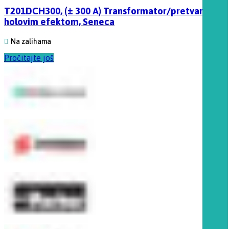
T201DCH300, (± 300 A) Transformator/pretvarač sa
holovim efektom, Seneca
Na zalihama
Pročitajte još