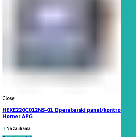
Close
HEXE220C012NS-01 Operaterski panel/kontroler,
Horner APG
Na zalihama