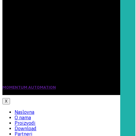
+381 62 252 818
+381 65 2622 066
Email:
office@momentum-automation.com
Šifra delatnosti:
7022
Matični broj:
20032774
PIB 103868041
Tekući račun:
160-202549-37
Banca Intesa
MOMENTUM AUTOMATION
2019 CREATED BY BIRKOFF. PREMIUM E-
COMMERCE SOLUTIONS.
X
Naslovna
O nama
Proizvodi
Download
Partneri