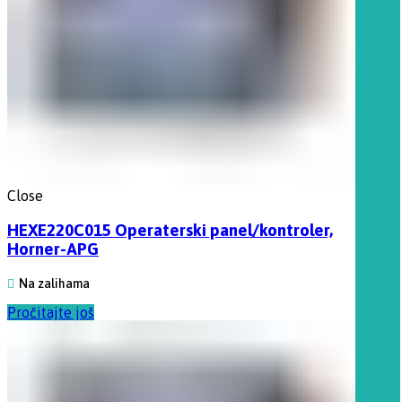
Close
HEXE220C015 Operaterski panel/kontroler,
Horner-APG
Na zalihama
Pročitajte još