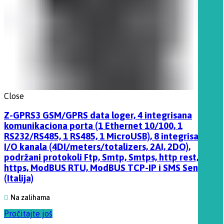
Close
Z-GPRS3 GSM/GPRS data loger, 4 integrisana
komunikaciona porta (1 Ethernet 10/100, 1
RS232/RS485, 1 RS485, 1 MicroUSB), 8 integrisanih
I/O kanala (4DI/meters/totalizers, 2AI, 2DO),
podržani protokoli Ftp, Smtp, Smtps, http rest,
https, ModBUS RTU, ModBUS TCP-IP i SMS Seneca
(Italija)
Na zalihama
Pročitajte još