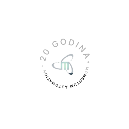
ZAŠTO MOMENTUM?
Ako imate dilemu zašto?
KONTAKT
Adresa, telefonski brojevi, email
BESPLATNA PODRŠKA
Besplatna savetodavna pomoć
BESPLATNA ISPORUKA
Za dogovorene veće količine