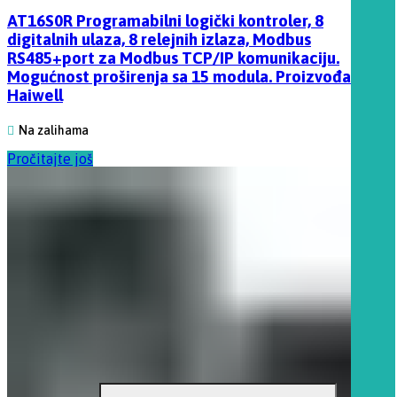
AT16S0R Programabilni logički kontroler, 8
digitalnih ulaza, 8 relejnih izlaza, Modbus
RS485+port za Modbus TCP/IP komunikaciju.
Mogućnost proširenja sa 15 modula. Proizvođač
Haiwell
Na zalihama
Pročitajte još