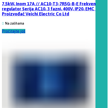
7.5kW, Inom 17A // AC10-T3-7R5G-B-E Frekventni
regulator Serija AC10, 3 fazni, 400V, IP20, EMC filter
Proizvođač Veichi Electric Co Ltd
Na zalihama
Pročitajte još