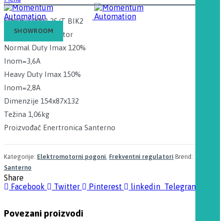
SINUS J 0002 2S/T BIK2
SHOWROOM
Frekventni regulator
Normal Duty Imax 120%
Inom=3,6A
Heavy Duty Imax 150%
Inom=2,8A
Dimenzije 154x87x132
Težina 1,06kg
Proizvođač Enertronica Santerno
Kategorije:
Elektromotorni pogoni
,
Frekventni regulatori
Brend:
Santerno
Share
Facebook
Twitter
Pinterest
linkedin
Telegram
Povezani proizvodi