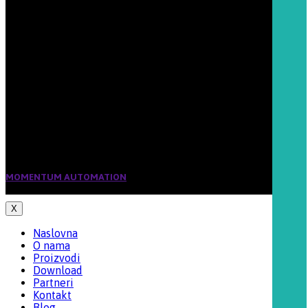
Email:
office@momentum-automation.com
Šifra delatnosti:
7022
Matični broj:
20032774
PIB 103868041
Tekući račun:
160-202549-37
Banca Intesa
MOMENTUM AUTOMATION
2019 CREATED BY BIRKOFF. PREMIUM E-
COMMERCE SOLUTIONS.
X
Naslovna
O nama
Proizvodi
Download
Partneri
Kontakt
Blog