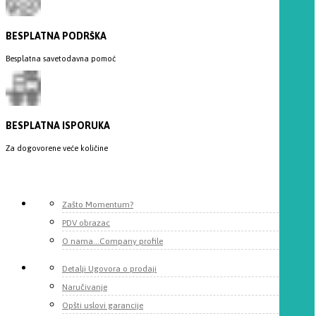
BESPLATNA PODRŠKA
Besplatna savetodavna pomoć
BESPLATNA ISPORUKA
Za dogovorene veće količine
Zašto Momentum?
PDV obrazac
O nama...Company profile
Detalji Ugovora o prodaji
Naručivanje
Opšti uslovi garancije