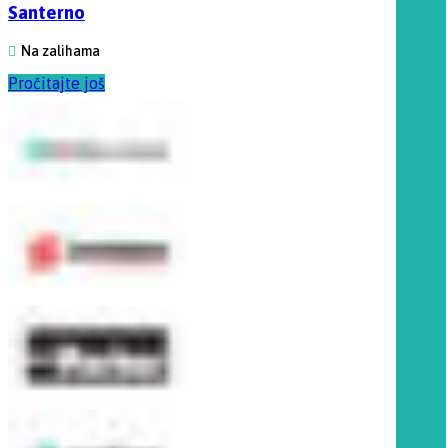
Santerno
Na zalihama
Pročitajte još