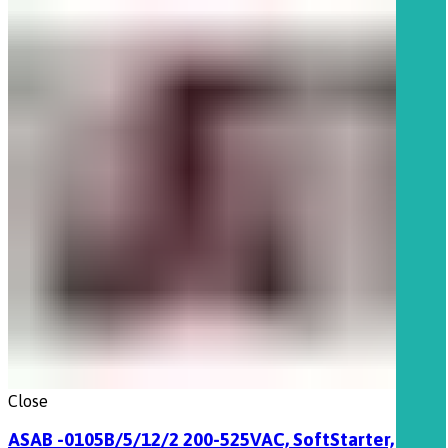
Close
ASAB -0105B/5/12/2 200-525VAC, SoftStarter,