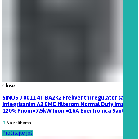
Close
SINUS J 0011 4T BA2K2 Frekventni regulator sa
integrisanim A2 EMC filterom Normal Duty Imax
120% Pnom=7,5kW Inom=16A Enertronica Santerno
Na zalihama
Pročitajte još