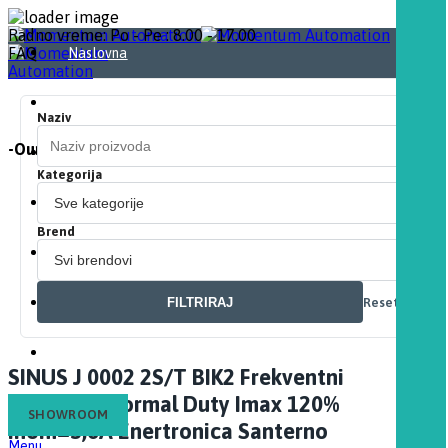
Radno vreme: Po - Pe : 8.00 - 17.00
FAQ
Naslovna
O nama
Naziv
-Our Automation. Your Momentum-
Proizvodi
Kategorija
Download
Brend
Partneri
FILTRIRAJ
Resetuj
Kontakt
Blog
SINUS J 0002 2S/T BIK2 Frekventni
regulator Normal Duty Imax 120%
SHOWROOM
Inom=3,6A Enertronica Santerno
Menu