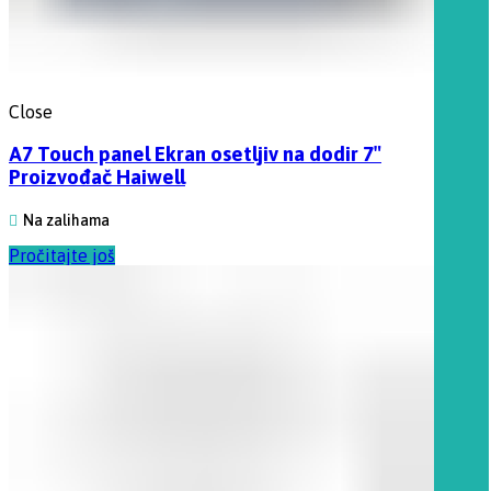
Close
A7 Touch panel Ekran osetljiv na dodir 7″
Proizvođač Haiwell
Na zalihama
Pročitajte još