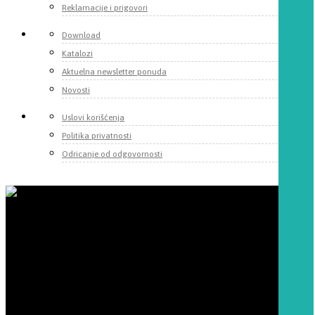
Reklamacije i prigovori
Download
Katalozi
Aktuelna newsletter ponuda
Novosti
Uslovi korišćenja
Politika privatnosti
Odricanje od odgovornosti
Momentum d.o.o.
Fruškogorska 55
22000 Sremska Mitrovica, Srbija
Telefoni:
+381 22 625 010
+381 62 252 818
+381 65 2622 066