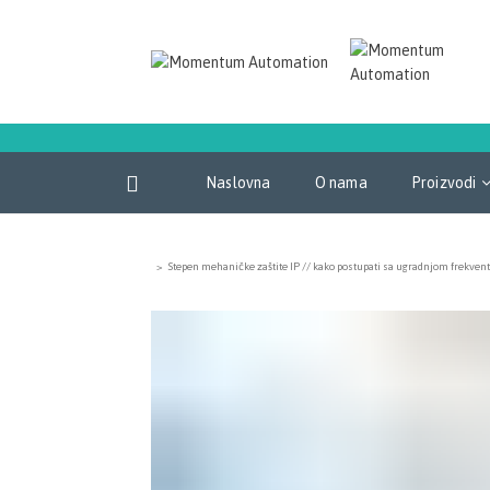
Naslovna
O nama
Proizvodi
>
Stepen mehaničke zaštite IP // kako postupati sa ugradnjom frekven