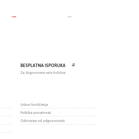
BESPLATNA ISPORUKA
Za dogovorene veće količine
Uslovi korišćenja
Politika privatnosti
Odricanje od odgovornosti
a delatnosti:
PIB 103868041
2
Tekući račun:
čni broj:
160-202549-37