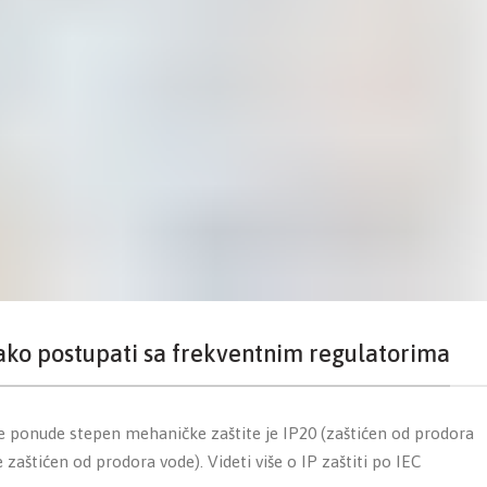
kako postupati sa frekventnim regulatorima
še ponude stepen mehaničke zaštite je IP20 (zaštićen od prodora
zaštićen od prodora vode). Videti više o IP zaštiti po IEC