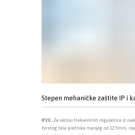
Stepen mehaničke zaštite IP i 
IP20…
Za većinu frekventnih regulatora iz na
čvrstog tela prečnika manjeg od 12.5mm, nije 