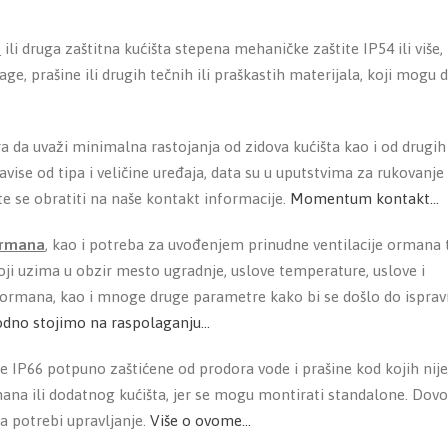
e
ili druga zaštitna kućišta stepena mehaničke zaštite IP54 ili više,
ge, prašine ili drugih tečnih ili praškastih materijala, koji mogu 
ora da uvaži minimalna rastojanja od zidova kućišta kao i od drugih
se od tipa i veličine uređaja, data su u uputstvima za rukovanje 
te se obratiti na naše kontakt informacije.
Momentum kontakt…
ormana
, kao i potreba za uvođenjem prinudne ventilacije ormana 
i uzima u obzir mesto ugradnje, uslove temperature, uslove i
 ormana, kao i mnoge druge parametre kako bi se došlo do ispra
odno stojimo na raspolaganju…
 IP66 potpuno zaštićene od prodora vode i prašine kod kojih nije
na ili dodatnog kućišta, jer se mogu montirati standalone. Dovo
a potrebi upravljanje.
Više o ovome…