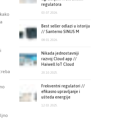
regulatora
03.07.2026.
 kako
da
Best seller odlazi u istoriju
// Santerno SINUS M
08.01.2026.
i
Nikada jednostavniji
razvoj Cloud app //
Haiwell IoT Cloud
treba
20.10.2025.
Frekventni regulatori //
vno
efikasno upravljanje i
ušteda energije
12.03.2025.
ljno