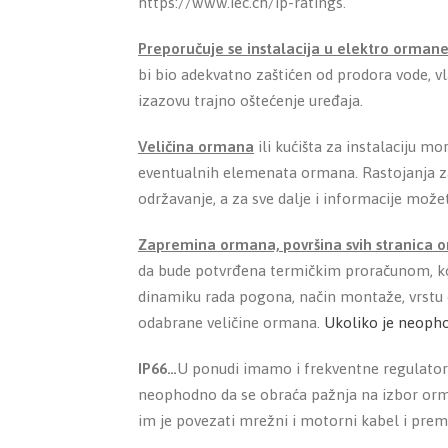
https://www.iec.ch/ip-ratings.
Preporučuje se instalacija u elektro orman
bi bio adekvatno zaštićen od prodora vode, vla
izazovu trajno oštećenje uređaja.
Veličina ormana
ili kućišta za instalaciju m
eventualnih elemenata ormana. Rastojanja zavi
održavanje, a za sve dalje i informacije može
Zapremina ormana, površina svih stranica 
da bude potvrđena termičkim proračunom, koj
dinamiku rada pogona, način montaže, vrstu
odabrane veličine ormana.
Ukoliko je neoph
IP66…
U ponudi imamo i frekventne regulatore
neophodno da se obraća pažnja na izbor orma
im je povezati mrežni i motorni kabel i prem