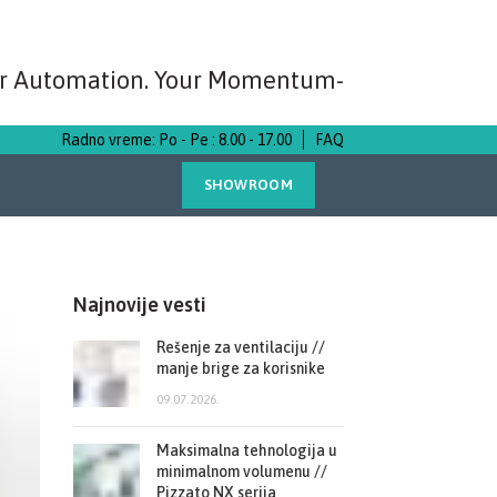
r Automation. Your Momentum-
Radno vreme: Po - Pe : 8.00 - 17.00
FAQ
SHOWROOM
Najnovije vesti
Rešenje za ventilaciju //
manje brige za korisnike
09.07.2026.
Maksimalna tehnologija u
minimalnom volumenu //
Pizzato NX serija