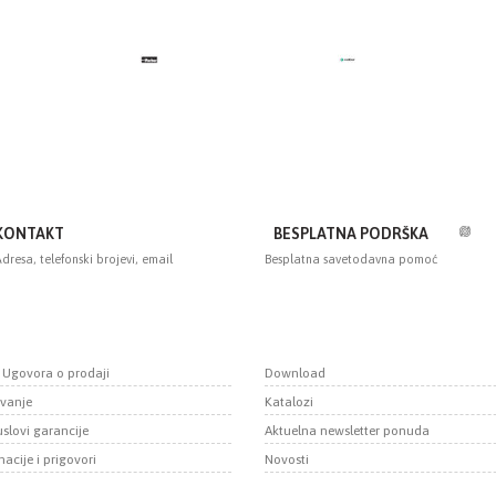
KONTAKT
BESPLATNA PODRŠKA
dresa, telefonski brojevi, email
Besplatna savetodavna pomoć
i Ugovora o prodaji
Download
vanje
Katalozi
uslovi garancije
Aktuelna newsletter ponuda
Telefoni:
Email:
Šifr
+381 22 625 010
office@momentum-
702
acije i prigovori
Novosti
+381 62 252 818
automation.com
Mati