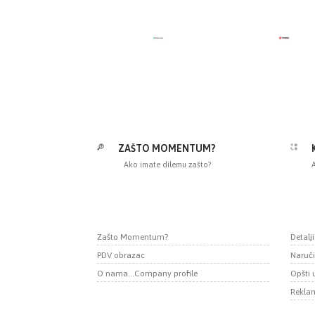
ZAŠTO MOMENTUM?
Ako imate dilemu zašto?
A
Zašto Momentum?
Detalj
PDV obrazac
Naruči
O nama...Company profile
Opšti 
Momentum d.o.o.
Fruškogorska 55
Reklam
22000 Sremska