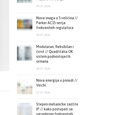
09.07.2026.
Nova snaga u 5 veličina //
Parker AC15 serija
frekventnih regulatora
09.07.2026.
Modularan, fleksibilan i
čvrst // Quadritalia OK
sistem podnostojećih
ormana
08.07.2026.
Nova energija u ponudi //
Veichi
07.07.2026.
Stepen mehaničke zaštite
IP // kako postupati sa
ugradnjom frekventnih