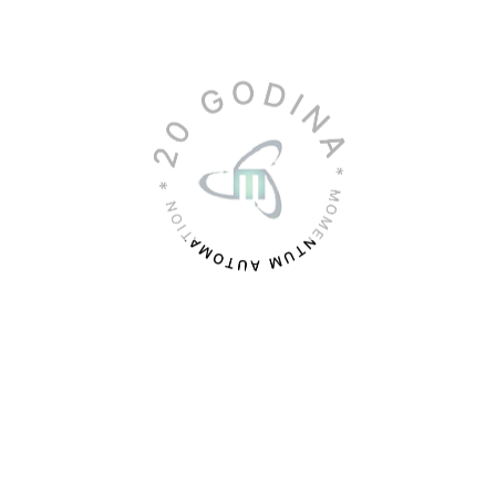
// Santerno SINUS M
epen mehaničke zaštite
Best seller SINUS M odlazi u isto
// kako postupati sa
Serija frekventnih regulatora S
radnjom frekventnih
J dolazi da bi izgradila budućnos
gulatora
platformi velikog nasl...
...Za većinu frekventnih
ulatora iz naše ponude stepen
ničke zaštite je IP20 (zaštićen
rodora čvrstog tela prečnika
...