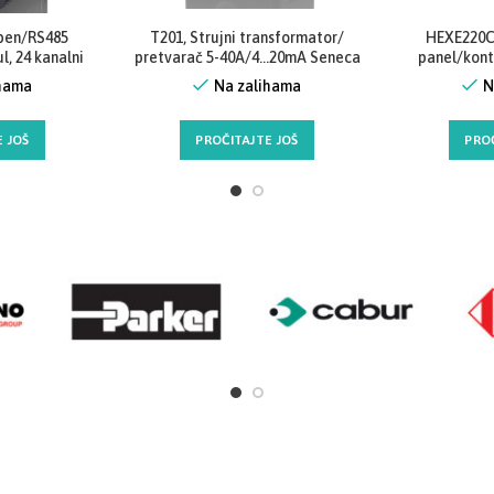
Close
pen/RS485
T201, Strujni transformator/
HEXE220C1
 24 kanalni
pretvarač 5-40A/4…20mA Seneca
panel/kont
modul, Seneca
ihama
Na zalihama
N
 JOŠ
PROČITAJTE JOŠ
PRO