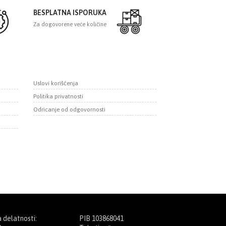
BESPLATNA ISPORUKA
Za dogovorene veće količine
Uslovi korišćenja
Politika privatnosti
Odricanje od odgovornosti
a delatnosti:
PIB 103868041