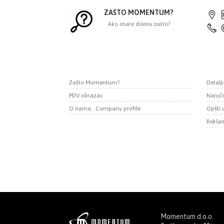
ZAŠTO MOMENTUM?
Ako imate dilemu zašto?
Zašto Momentum?
Detalj
PDV obrazac
Naruči
O nama...Company profile
Opšti 
Reklam
Momentum d.o.o.