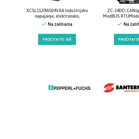
Close
Close
XCSL1120W024VAA Industrijsko
ZC-24DO, CANo
napajanje, elektronsko,
ModBUS RTUModul,
prekidačko, montaža na DIN šinu,
digitalni izlazni 
Na zalihama
Na zal
monofazni ulaz 230VAC, izlaz
24Vdc, 120W, 5A, Cabur
PROČITAJTE JOŠ
PROČITAJTE