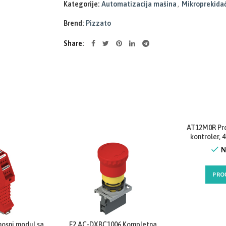
Kategorije:
Automatizacija mašina
,
Mikroprekidači
Brend:
Pizzato
Share
AT12M0R Pro
kontroler, 4
relejna izlaza
N
analogna
RS485+port
komunika
PRO
proširen
Proizv
Close
nosni modul sa
E2 AC-DXBC1006 Kompletna