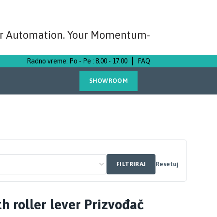
r Automation. Your Momentum-
Radno vreme: Po - Pe : 8.00 - 17.00
FAQ
SHOWROOM
FILTRIRAJ
Resetuj
th roller lever Prizvođač