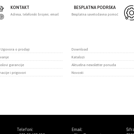
KONTAKT
BESPLATNA PODRŠKA
Adresa, telefonski brojevi, email
Besplatna savetodavna pomoć
i Ugovora o prodaji
Download
vanje
Katalozi
uslovi garancije
Aktuelna newsletter ponuda
acije i prigovori
Novosti
Telefoni:
Email:
Šifr