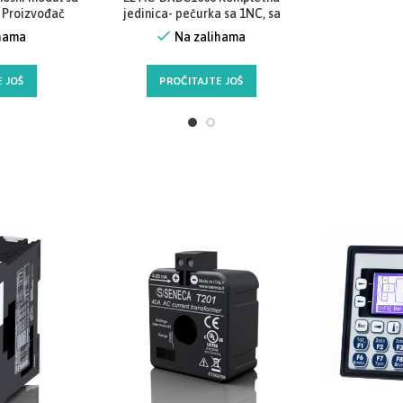
 Proizvođač
jedinica- pečurka sa 1NC, sa
(Italija-EU)
zadrškom i rotacionim kretanjem
ihama
Na zalihama
za otkočenje, crvena boja, E2
serija, IP67/ IP69K, -25oC…+80oC,
300.000 radnih ciklusa, Proizvođač
 JOŠ
PROČITAJTE JOŠ
Pizzato Elettrica (Italija-EU)