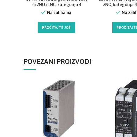
sa 2NO+1NC, kategorija 4
2NO, kategorija 4
Proizvođač Pizzato Elettrica
Pizzato Elettrica 
Na zalihama
Na zal
(Italija-EU)
PROČITAJTE JOŠ
PROČITAJTE
POVEZANI PROIZVODI