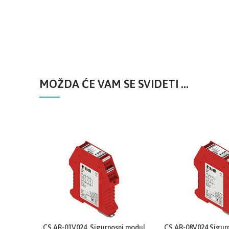
MOŽDA ĆE VAM SE SVIDETI …
Close
Close
CS AR-01V024, Sigurnosni modul
CS AR-08V024 Sigur