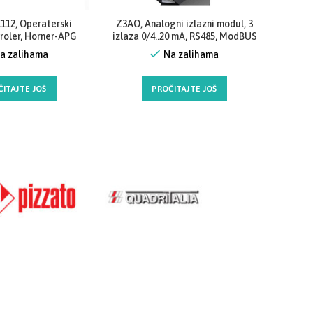
Close
Close
12, Operaterski
Z3AO, Analogni izlazni modul, 3
Z203 M
roler, Horner-APG
izlaza 0/4..20 mA, RS485, ModBUS
ulaz 50
RTU, Seneca
M
a zalihama
Na zalihama
ČITAJTE JOŠ
PROČITAJTE JOŠ