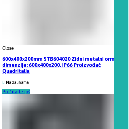
Close
600x400x200mm STB604020 Zidni metalni orman,
dimenzije: 600x400x200, IP66 Proizvođač
Quadritalia
Na zalihama
Pročitajte još