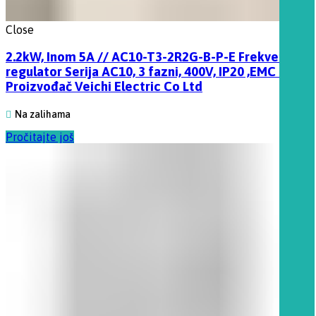
Close
2.2kW, Inom 5A // AC10-T3-2R2G-B-P-E Frekventni
regulator Serija AC10, 3 fazni, 400V, IP20 ,EMC filter
Proizvođač Veichi Electric Co Ltd
Na zalihama
Pročitajte još