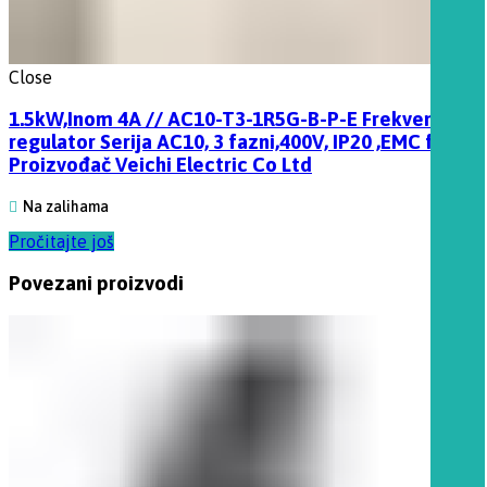
Close
1.5kW,Inom 4A // AC10-T3-1R5G-B-P-E Frekventni
regulator Serija AC10, 3 fazni,400V, IP20 ,EMC filter
Proizvođač Veichi Electric Co Ltd
Na zalihama
Pročitajte još
Povezani proizvodi