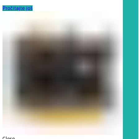
Pročitajte još
Close