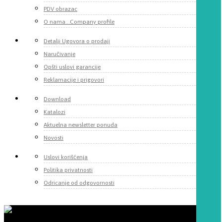
PDV obrazac
O nama...Company profile
Detalji Ugovora o prodaji
Naručivanje
Opšti uslovi garancije
Reklamacije i prigovori
Download
Katalozi
Aktuelna newsletter ponuda
Novosti
Uslovi korišćenja
Politika privatnosti
Odricanje od odgovornosti