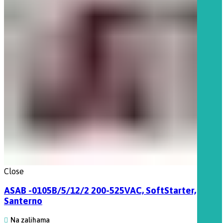
Close
ASAB -0105B/5/12/2 200-525VAC, SoftStarter,
Santerno
Na zalihama