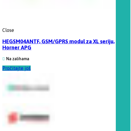
Close
HEGSM04ANTF, GSM/GPRS modul za XL seriju,
Horner APG
Na zalihama
Pročitajte još