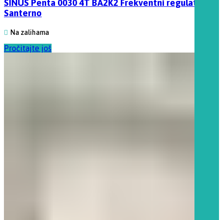
SINUS Penta 0030 4T BA2K2 Frekventni regulator,
Santerno
Na zalihama
Pročitajte još