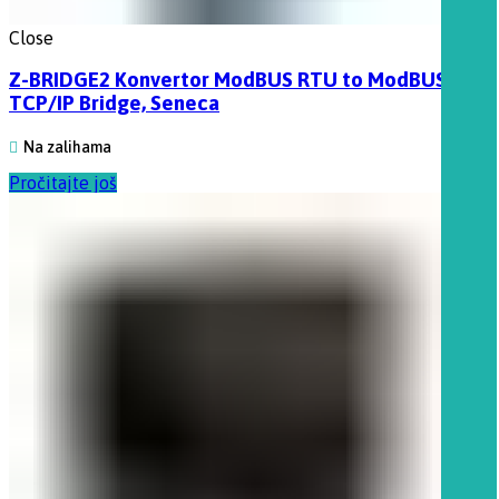
Close
Z-BRIDGE2 Konvertor ModBUS RTU to ModBUS
TCP/IP Bridge, Seneca
Na zalihama
Pročitajte još