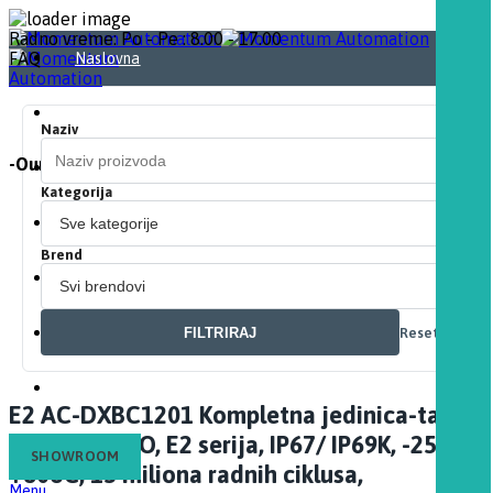
Radno vreme: Po - Pe : 8.00 - 17.00
FAQ
Naslovna
O nama
Naziv
-Our Automation. Your Momentum-
Proizvodi
Kategorija
Download
Brend
Partneri
FILTRIRAJ
Resetuj
Kontakt
Blog
E2 AC-DXBC1201 Kompletna jedinica-taster
zeleni sa 1NO, E2 serija, IP67/ IP69K, -25oC…
SHOWROOM
+80oC, 15 miliona radnih ciklusa,
Menu