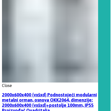
Close
2000x600x400 (vxšxd) Podnostojeći modularni
metalni orman, osnova OKK2064, dimenzije:
2000x600x400 (vxšxd)+postolje 100mm, IP55
Proizvođač Quadritalia