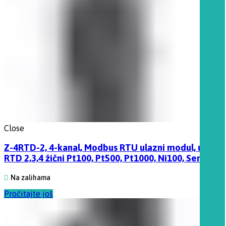
Close
Z-4RTD-2, 4-kanal, Modbus RTU ulazni modul, ulaz
RTD 2,3,4 žični Pt100, Pt500, Pt1000, Ni100, Seneca
Na zalihama
Pročitajte još