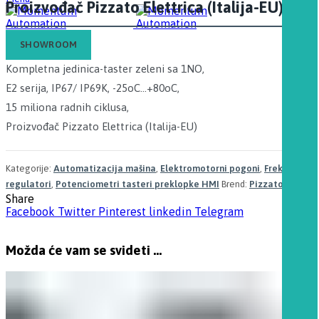
Proizvođač Pizzato Elettrica (Italija-EU)
SHOWROOM
E2 AC-DXBC1201
Kompletna jedinica-taster zeleni sa 1NO,
E2 serija, IP67/ IP69K, -25oC…+80oC,
15 miliona radnih ciklusa,
Proizvođač Pizzato Elettrica (Italija-EU)
Kategorije:
Automatizacija mašina
,
Elektromotorni pogoni
,
Frekventni
regulatori
,
Potenciometri tasteri preklopke HMI
Brend:
Pizzato
Share
Facebook
Twitter
Pinterest
linkedin
Telegram
Možda će vam se svideti …