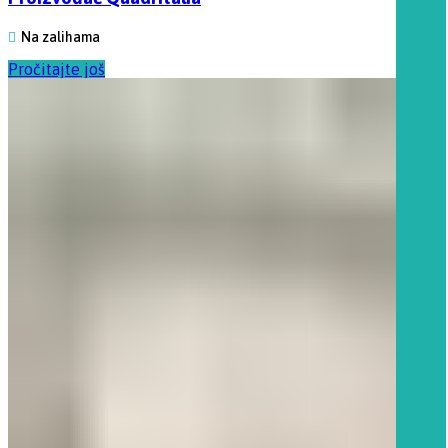
Na zalihama
Pročitajte još