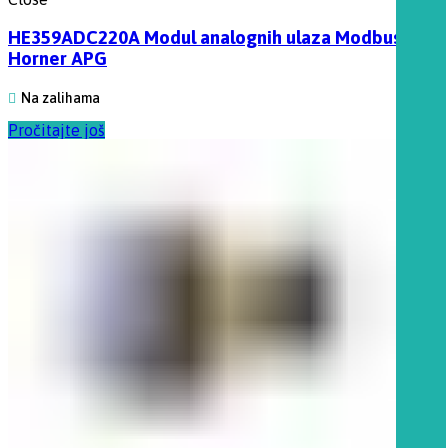
HE359ADC220A Modul analognih ulaza Modbus,
Horner APG
Na zalihama
Pročitajte još