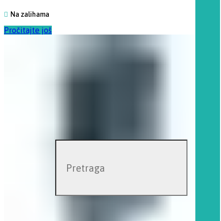
Na zalihama
Pročitajte još