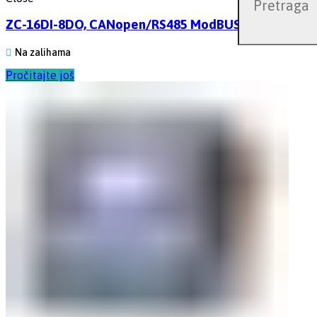
ZC-16DI-8DO, CANopen/RS485 ModBUS RTUModul, 16 kana
Na zalihama
Pročitajte još