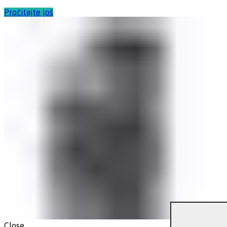
Pročitajte još
Close