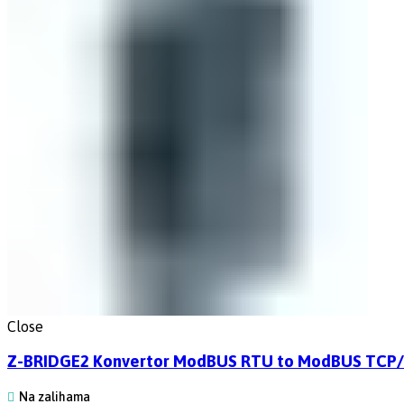
Close
Z-BRIDGE2 Konvertor ModBUS RTU to ModBUS TCP/I
Na zalihama