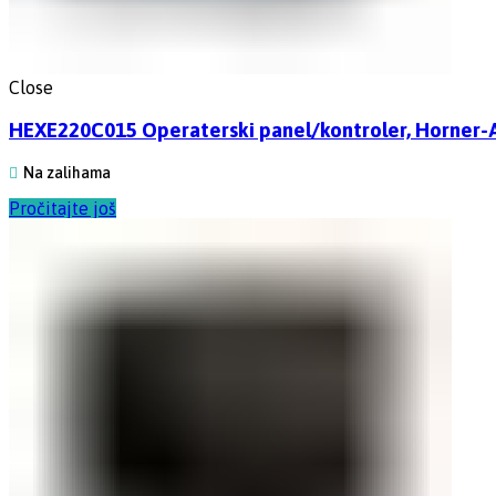
Close
HEXE220C015 Operaterski panel/kontroler, Horner
Na zalihama
Pročitajte još