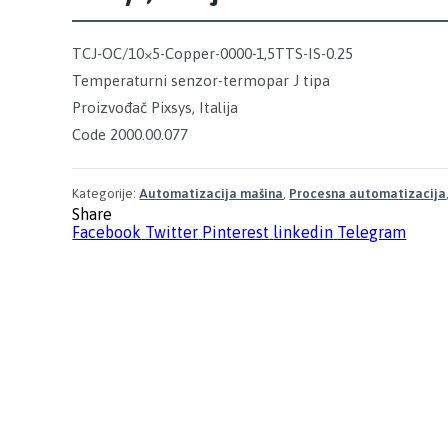
TCJ-OC/10×5-Copper-0000-1,5TTS-IS-0.25
Temperaturni senzor-termopar J tipa
Proizvođač Pixsys, Italija
Code 2000.00.077
Kategorije:
Automatizacija mašina
,
Procesna automatizacija
Share
Facebook
Twitter
Pinterest
linkedin
Telegram