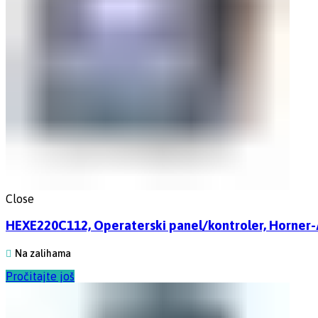
Close
HEXE220C112, Operaterski panel/kontroler, Horner
Na zalihama
Pročitajte još