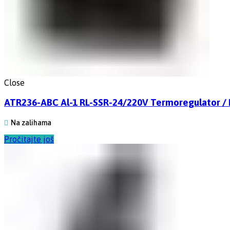
Close
ATR236-ABC Al-1 RL-SSR-24/220V Termoregulator / PI
Na zalihama
Pročitajte još