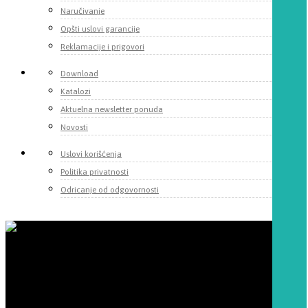
Naručivanje
Opšti uslovi garancije
Reklamacije i prigovori
Download
Katalozi
Aktuelna newsletter ponuda
Novosti
Uslovi korišćenja
Politika privatnosti
Odricanje od odgovornosti
Momentum d.o.o.
Fruškogorska 55
22000 Sremska Mitrovica, Srbija
Telefoni: