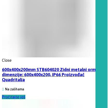
Close
600x400x200mm STB604020 Zidni metalni orman,
dimenzije: 600x400x200, IP66 Proizvođač
Quadritalia
Na zalihama
Pročitajte još