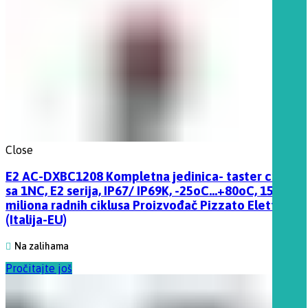
Close
E2 AC-DXBC1208 Kompletna jedinica- taster crveni
sa 1NC, E2 serija, IP67/ IP69K, -25oC…+80oC, 15
miliona radnih ciklusa Proizvođač Pizzato Elettrica
(Italija-EU)
Na zalihama
Pročitajte još