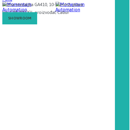
Redna stezaljka GA410, 10-95mm2, plava
tip: GPA.70(EX)I, proizvođač Cabur
SHOWROOM