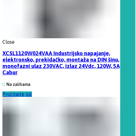
Close
XCSL1120W024VAA Industrijsko napajanje,
elektronsko, prekidačko, montaža na DIN šinu,
monofazni ulaz 230VAC, izlaz 24Vdc, 120W, 5A,
Cabur
Na zalihama
Pročitajte još