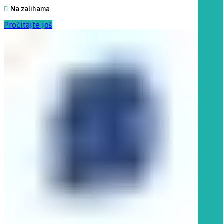
Na zalihama
Pročitajte još