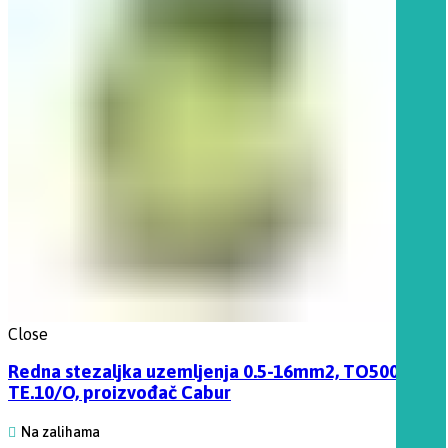
Close
Redna stezaljka uzemljenja 0.5-16mm2, TO500 tip:
TE.10/O, proizvođač Cabur
Na zalihama