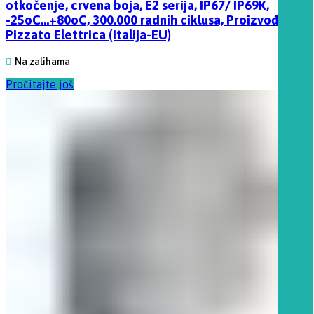
otkočenje, crvena boja, E2 serija, IP67/ IP69K,
-25oC…+80oC, 300.000 radnih ciklusa, Proizvođač
Pizzato Elettrica (Italija-EU)
Na zalihama
Pročitajte još