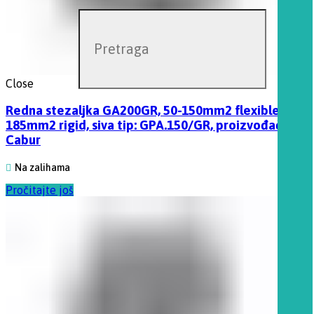
Close
Redna stezaljka GA200GR, 50-150mm2 flexible, 50-
185mm2 rigid, siva tip: GPA.150/GR, proizvođač
Cabur
Na zalihama
Pročitajte još