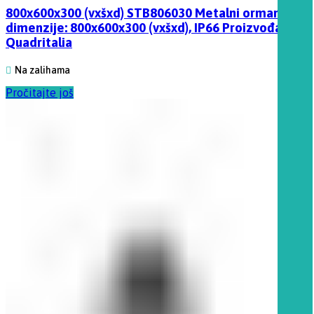
800x600x300 (vxšxd) STB806030 Metalni orman,
dimenzije: 800x600x300 (vxšxd), IP66 Proizvođač
Quadritalia
Na zalihama
Pročitajte još