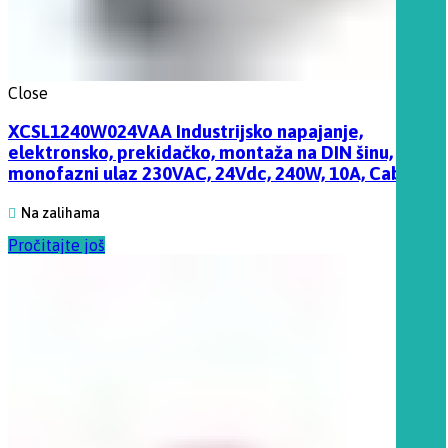
Close
XCSL1240W024VAA Industrijsko napajanje,
elektronsko, prekidačko, montaža na DIN šinu,
monofazni ulaz 230VAC, 24Vdc, 240W, 10A, Cabur
Na zalihama
Pročitajte još