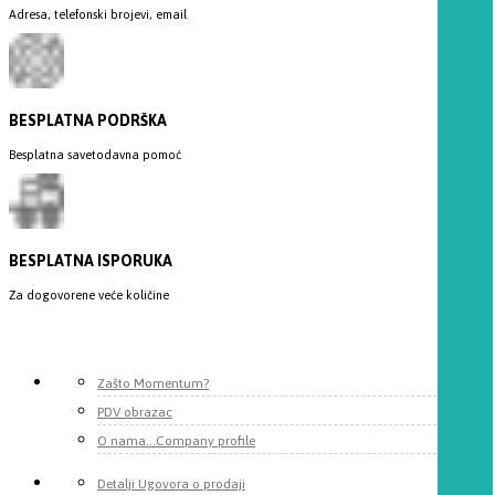
Adresa, telefonski brojevi, email
BESPLATNA PODRŠKA
Besplatna savetodavna pomoć
BESPLATNA ISPORUKA
Za dogovorene veće količine
Zašto Momentum?
PDV obrazac
O nama...Company profile
Detalji Ugovora o prodaji