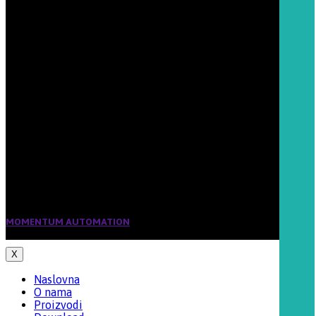
+381 22 625 010
+381 62 252 818
+381 65 2622 066
Email:
office@momentum-automation.com
Šifra delatnosti:
7022
Matični broj:
20032774
PIB 103868041
Tekući račun:
160-202549-37
Banca Intesa
MOMENTUM AUTOMATION
2019 CREATED BY BIRKOFF. PREMIUM E-
COMMERCE SOLUTIONS.
X
Naslovna
O nama
Proizvodi