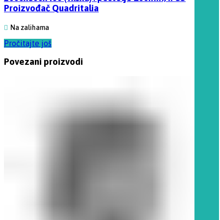
Proizvođač Quadritalia
Na zalihama
Pročitajte još
Povezani proizvodi