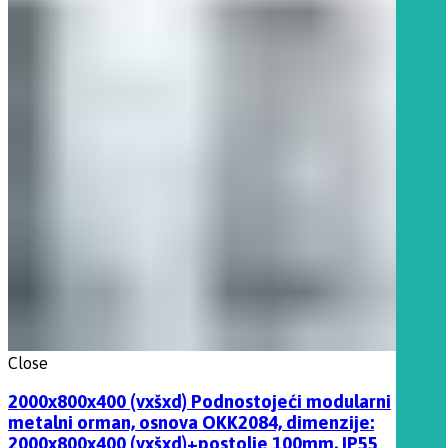
Close
2000x800x400 (vxšxd) Podnostojeći modularni
metalni orman, osnova OKK2084, dimenzije:
2000x800x400 (vxšxd)+postolje 100mm, IP55