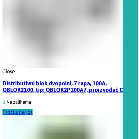
Close
Distributivni blok dvopolni, 7 rupa, 100A,
QBLOK2100, tip: QBLOK2P100A7, proizvođač Cabur
Na zalihama
Pročitajte još