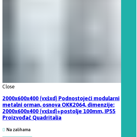
Close
2000x600x400 (vxšxd) Podnostojeći modularni
metalni orman, osnova OKK2064, dimenzije:
2000x600x400 (vxšxd)+postolje 100mm, IP55
Proizvođač Quadritalia
Na zalihama