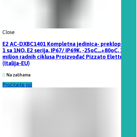
Close
E2 AC-DXBC1401 Kompletna jedinica- preklopka 0-
1 sa 1NO, E2 serija, IP67/ IP69K, -25oC…+80oC, 1
milion radnih ciklusa Proizvođač Pizzato Elettrica
(Italija-EU)
Na zalihama
Pročitajte još