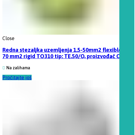
Close
Redna stezaljka uzemljenja 1.5-50mm2 flexible, 1-
70 mm2 rigid TO310 tip: TE.50/O, proizvođač Cabur
Na zalihama
Pročitajte još