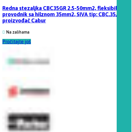
Redna stezaljka CBC35GR 2.5-50mm2, fleksibilni
provodnik sa hilznom 35mm2, SIVA tip: CBC.35/GR,
proizvođač Cabur
Na zalihama
Pročitajte još