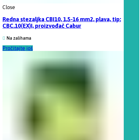
Close
Redna stezaljka CBI10, 1,5-16 mm2, plava, tip:
CBC.10(EX)I, proizvođač Cabur
Na zalihama
Pročitajte još