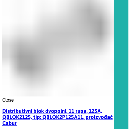
Close
Distributivni blok dvopolni, 11 rupa, 125A,
QBLOK2125, tip: QBLOK2P125A11, proizvođač
Cabur