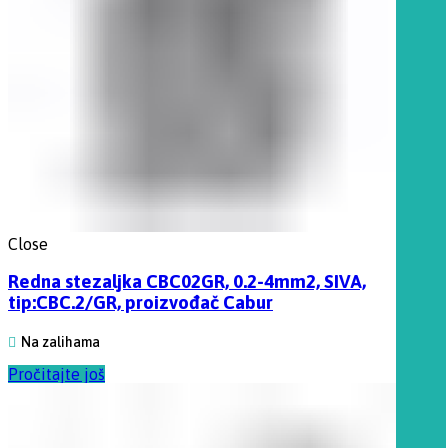
Close
Redna stezaljka CBC02GR, 0.2-4mm2, SIVA,
tip:CBC.2/GR, proizvođač Cabur
Na zalihama
Pročitajte još