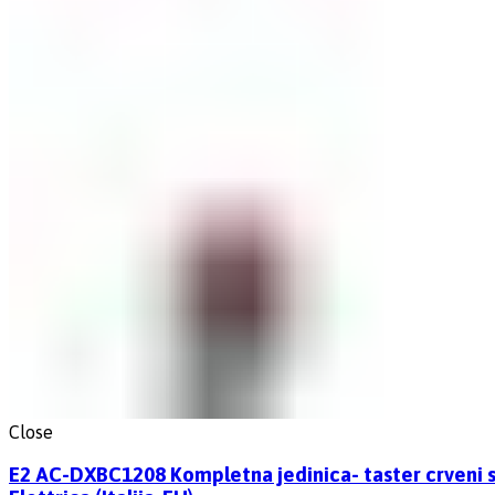
Close
E2 AC-DXBC1208 Kompletna jedinica- taster crveni sa