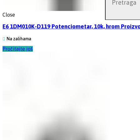
Close
E6 1DM010K-D119 Potenciometar, 10k, hrom Proizvođa
Na zalihama
Pročitajte još