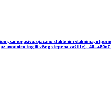
ijom, samogasivo, ojačano staklenim vlaknima, otporn
 (uz uvodnicu tog ili višeg stepena zaštite), -40…+80oC