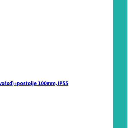
vxšxd)+postolje 100mm, IP55