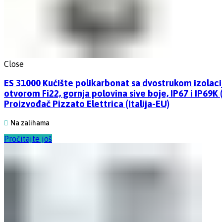
Close
ES 31000 Kućište polikarbonat sa dvostrukom izolac
otvorom Fi22, gornja polovina sive boje, IP67 i IP69K
Proizvođač Pizzato Elettrica (Italija-EU)
Na zalihama
Pročitajte još