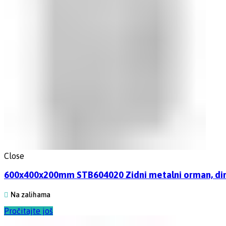
Close
600x400x200mm STB604020 Zidni metalni orman, dime
Na zalihama
Pročitajte još