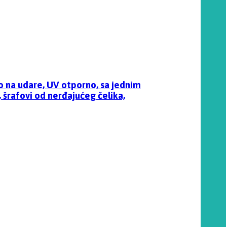
o na udare, UV otporno, sa jednim
, šrafovi od nerđajućeg čelika,