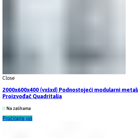
Close
2000x600x400 (vxšxd) Podnostojeći modularni metal
Proizvođač Quadritalia
Na zalihama
Pročitajte još