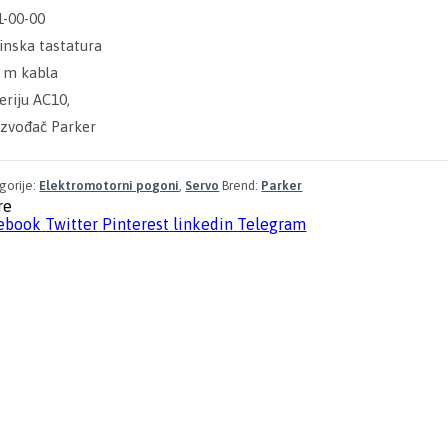
1-00-00
inska tastatura
3 m kabla
eriju AC10,
izvođač Parker
gorije:
Elektromotorni pogoni
,
Servo
Brend:
Parker
re
ebook
Twitter
Pinterest
linkedin
Telegram