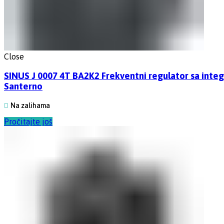
Close
SINUS J 0007 4T BA2K2 Frekventni regulator sa in
Santerno
Na zalihama
Pročitajte još