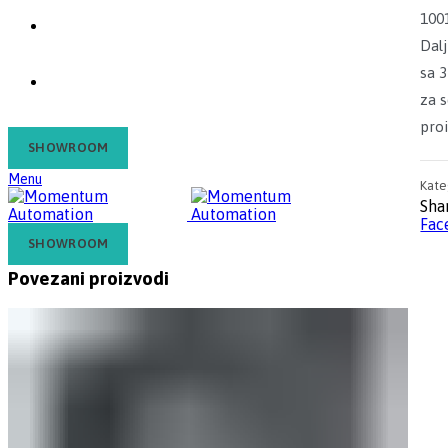
100
Kontakt
Dalj
sa 
Blog
za s
pro
SHOWROOM
Menu
Kate
Sha
Fac
SHOWROOM
Povezani proizvodi