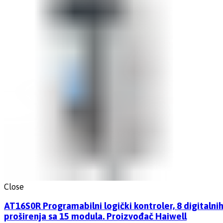
Close
AT16S0R Programabilni logički kontroler, 8 digitaln
proširenja sa 15 modula. Proizvođač Haiwell