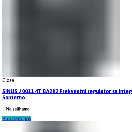
Close
SINUS J 0011 4T BA2K2 Frekventni regulator sa in
Santerno
Na zalihama
Pročitajte još