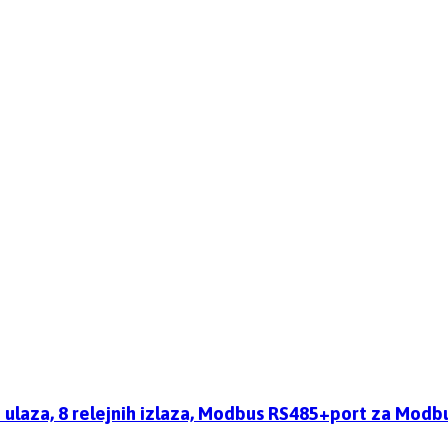
ih ulaza, 8 relejnih izlaza, Modbus RS485+port za Mo