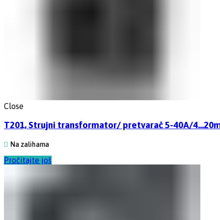
Close
T201, Strujni transformator/ pretvarač 5-40A/4…2
Na zalihama
Pročitajte još