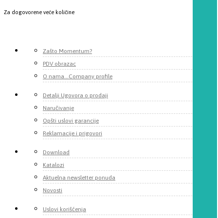
Za dogovorene veće količine
Zašto Momentum?
PDV obrazac
O nama...Company profile
Detalji Ugovora o prodaji
Naručivanje
Opšti uslovi garancije
Reklamacije i prigovori
Download
Katalozi
Aktuelna newsletter ponuda
Novosti
Uslovi korišćenja