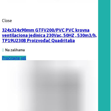
Close
324x324x90mm GTFV200/PVC PVC krovna
ventilaciona jedinica 230Vac, 50HZ , 530m3/h,
TP19U230B Proizvođač Quadritalia
Na zalihama
Pročitajte još