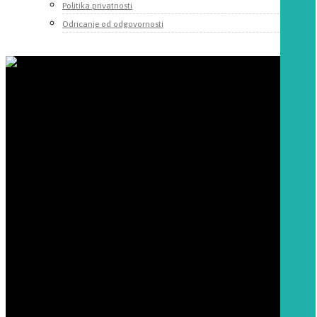
Politika privatnosti
Odricanje od odgovornosti
Momentum d.o.o.
Fruškogorska 55
22000 Sremska Mitrovica, Srbija
Telefoni:
+381 22 625 010
+381 62 252 818
+381 65 2622 066
Email:
office@momentum-automation.com
Šifra delatnosti:
7022
Matični broj:
20032774
PIB 103868041