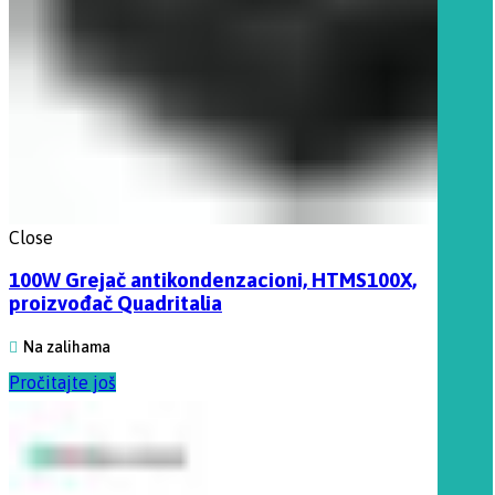
Close
100W Grejač antikondenzacioni, HTMS100X,
proizvođač Quadritalia
Na zalihama
Pročitajte još