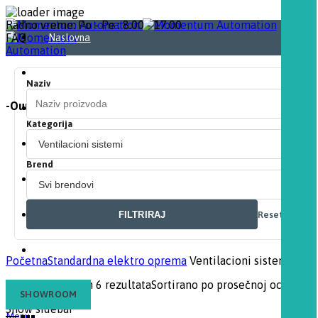
Radno vreme: Po - Pe : 8.00 - 17.00
FAQ
Naslovna
O nama
Naziv
-Our Automation. Your Momentum-
Proizvodi
Kategorija
Download
Brend
Partneri
FILTRIRAJ
Resetuj
Kontakt
Blog
Početna
Standardna elektro oprema
Ventilacioni sistemi
Prikazano je svih 6 rezultata
Sortirano po prosečnoj oceni
SHOWROOM
Show sidebar
Menu