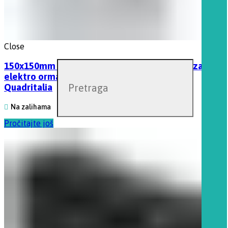
Close
150x150mm Ventilaciona žaluzina / filter za za
elektro orman IP54, dimenzije 150 x 150mm,
Quadritalia
Na zalihama
Pročitajte još